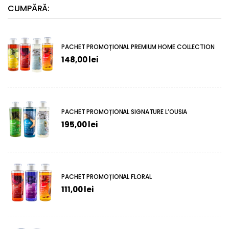
CUMPĂRĂ:
PACHET PROMOȚIONAL PREMIUM HOME COLLECTION
148,00
lei
PACHET PROMOȚIONAL SIGNATURE L’OUSIA
195,00
lei
PACHET PROMOȚIONAL FLORAL
111,00
lei