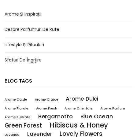
Arome Și Inspirații
Despre Parfumuri De Rufe
Lifestyle Și Ritualuri
Sfaturi De Îngrijire
BLOG TAGS
Arome Dulci
Arome Calde
Arome Citrice
Arome Florale
Arome Fresh
Arome Orientale
Arome Parfum
Bergamotto
Blue Ocean
Arome Pudrate
Hibiscus & Honey
Green Forest
Lovely Flowers
Lavender
Lavanda