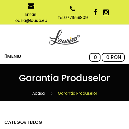
Email:
Tel:0771559809
lousia@lousia.eu
MENIU
0
0 RON
Garantia Produselor
Garantia Produselor
CATEGORII BLOG