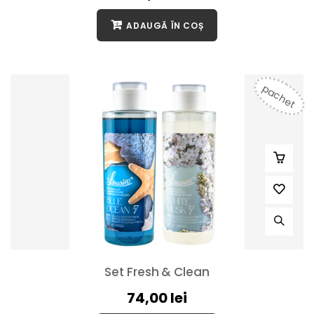
ADAUGĂ ÎN COȘ
pachet
Set Fresh & Clean
74,00
lei