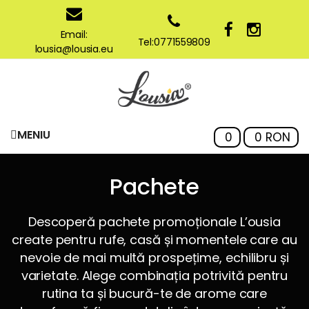
Email:
Tel:0771559809
lousia@lousia.eu
MENIU
0
0 RON
Pachete
Descoperă pachete promoționale L’ousia
create pentru rufe, casă și momentele care au
nevoie de mai multă prospețime, echilibru și
varietate. Alege combinația potrivită pentru
rutina ta și bucură-te de arome care