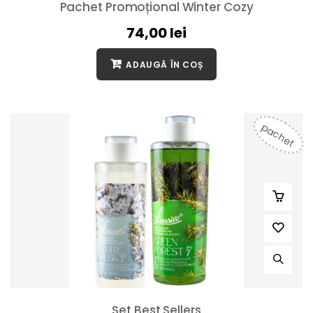
Pachet Promoțional Winter Cozy
74,00
lei
ADAUGĂ ÎN COȘ
pachet
Set Best Sellers