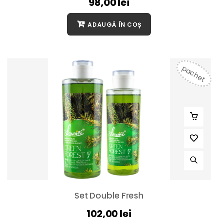
98,00
lei
ADAUGĂ ÎN COȘ
pachet
Set Double Fresh
102,00
lei