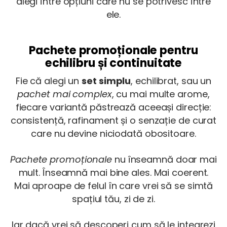
alegi între opțiuni care nu se potrivesc între
ele.
Pachete promoționale pentru
echilibru și continuitate
Fie că alegi un
set simplu
, echilibrat, sau un
pachet mai complex
, cu mai multe arome,
fiecare variantă păstrează aceeași direcție:
consistență, rafinament și o senzație de curat
care nu devine niciodată obositoare.
Pachete promoționale
nu înseamnă doar mai
mult. Înseamnă mai bine ales. Mai coerent.
Mai aproape de felul în care vrei să se simtă
spațiul tău, zi de zi.
Iar dacă vrei să descoperi cum să le integrezi